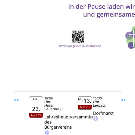
19:00
15:00
<<
Do.,
Mi.,
>>
13.
Uhr,
Uhr,
Hotel
Lerbach
Mai 26
23.
Sauerbrey
Dorfmarkt
April 26
Jahreshauptversammlung
i
des
Bürgervereins
i